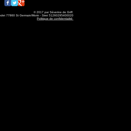
© 2017 par Séverine de Griff.
ondet 77860 St Germain/Morin - Siret 51260295400020
Politique de confidentialité