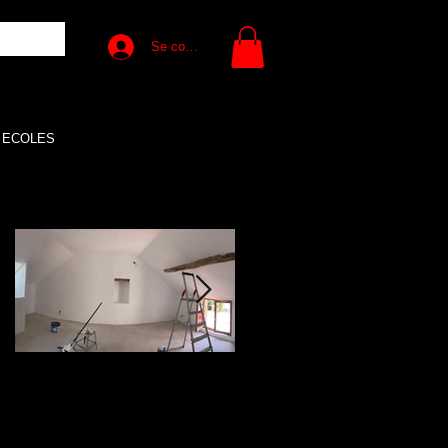
Se connecter
ECOLES
À l'affiche
On arrive au bout des
C'est reparti.....
travaux