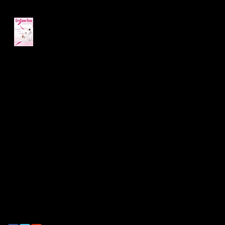
OCTOBRE ROSE
Recherche par tags
artisandutourisme
château
coupvray
demenagement
exposition
gouvernes
label
marne et gondoire
marne la vallée
octobre_rose
photographie
photographies
saint germain sur morin
seineetmarne
serris
shooting
studio photo
val d'europe
Nous suivre