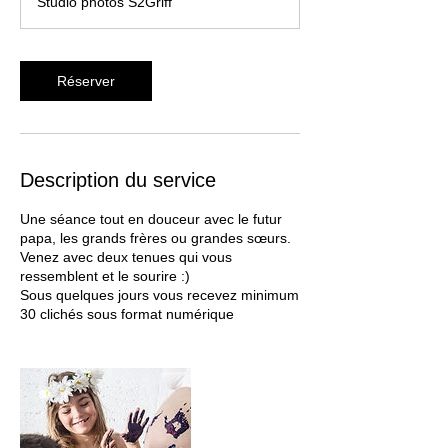
Studio photos S2Griff
m
i
n
Réserver
Description du service
Une séance tout en douceur avec le futur
papa, les grands frères ou grandes sœurs.
Venez avec deux tenues qui vous
ressemblent et le sourire :)
Sous quelques jours vous recevez minimum
30 clichés sous format numérique