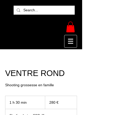
VENTRE ROND
Shooting grossesse en famille
280
euros
1 h 30 min
1
280 €
3
0