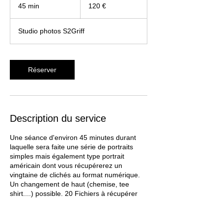
euros
45 min
4
120 €
5
m
Studio photos S2Griff
i
n
Réserver
Description du service
Une séance d'environ 45 minutes durant
laquelle sera faite une série de portraits
simples mais également type portrait
américain dont vous récupérerez un
vingtaine de clichés au format numérique.
Un changement de haut (chemise, tee
shirt....) possible. 20 Fichiers à récupérer